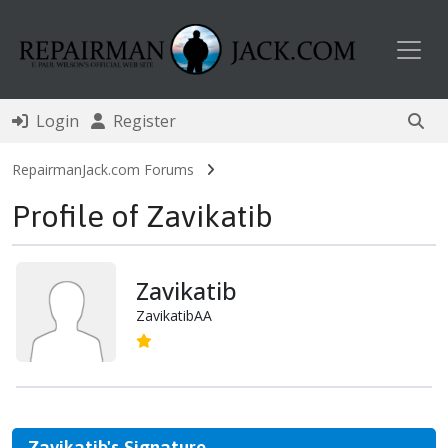
Toggl
Login
Register
RepairmanJack.com Forums
Profile of Zavikatib
Zavikatib
ZavikatibAA
Zavikatib's Signature